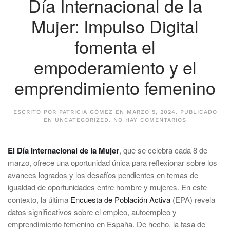
Día Internacional de la
Mujer: Impulso Digital
fomenta el
empoderamiento y el
emprendimiento femenino
ESCRITO POR
PATRICIA GÓMEZ
EN
MARZO 5, 2024
. PUBLICADO
EN
EN
UNCATEGORIZED
.
NO HAY COMENTARIOS
DÍA
INTERNACION
DE
El Día Internacional de la Mujer
, que se celebra cada 8 de
LA
MUJER:
marzo, ofrece una oportunidad única para reflexionar sobre los
IMPULSO
avances logrados y los desafíos pendientes en temas de
DIGITAL
FOMENTA
igualdad de oportunidades entre hombre y mujeres. En este
EL
EMPODERAMI
contexto, la última
Encuesta de Población Activa
(EPA) revela
Y
datos significativos sobre el empleo, autoempleo y
EL
EMPRENDIMI
emprendimiento femenino en España. De hecho, la tasa de
FEMENINO