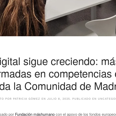
gital sigue creciendo: m
rmadas en competencias d
oda la Comunidad de Madr
ITO POR
PATRICIA GÓMEZ
EN
JULIO 8, 2025
. PUBLICADO EN
UNCATEGO
lsado por
Fundación máshumano
con el apoyo de los fondos europeo