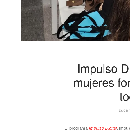
Impulso Di
mujeres fo
t
ESCR
El programa
Impulso Digital
, impu