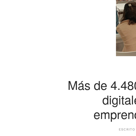
Más de 4.48
digita
emprend
ESCRITO