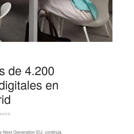
ás de 4.200
igitales en
id
RIZED
.
s Next Generation EU, continúa