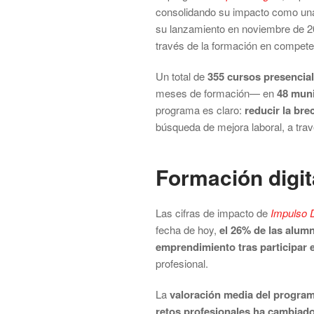
consolidando su impacto como una
su lanzamiento en noviembre de 
través de la formación en competen
Un total de
355 cursos presencial
meses de formación— en
48 muni
programa es claro:
reducir la bre
búsqueda de mejora laboral, a tra
Formación digit
Las cifras de impacto de
Impulso D
fecha de hoy,
el 26% de las alum
emprendimiento tras participar 
profesional.
La
valoración media del program
retos profesionales ha cambiado