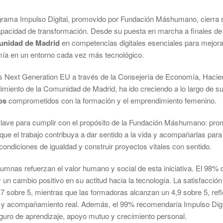
rograma Impulso Digital, promovido por Fundación Máshumano, cierra 
apacidad de transformación. Desde su puesta en marcha a finales d
unidad de Madrid
en competencias digitales esenciales para mejora
a en un entorno cada vez más tecnológico.
s Next Generation EU a través de la Consejería de Economía, Hacie
ento de la Comunidad de Madrid, ha ido creciendo a lo largo de su
os
comprometidos con la formación y el emprendimiento femenino.
o clave para cumplir con el propósito de la Fundación Máshumano: pro
que el trabajo contribuya a dar sentido a la vida y acompañarlas par
condiciones de igualdad y construir proyectos vitales con sentido.
lumnas refuerzan el valor humano y social de esta iniciativa. El 98% 
 un cambio positivo en su actitud hacia la tecnología. La satisfacció
4,7 sobre 5, mientras que las formadoras alcanzan un 4,9 sobre 5, re
 y acompañamiento real. Además, el 99% recomendaría Impulso Digit
uro de aprendizaje, apoyo mutuo y crecimiento personal.