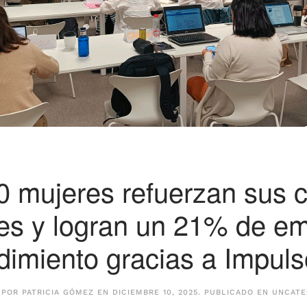
0 mujeres refuerzan sus 
les y logran un 21% de e
imiento gracias a Impulso
 POR
PATRICIA GÓMEZ
EN
DICIEMBRE 10, 2025
. PUBLICADO EN
UNCATE