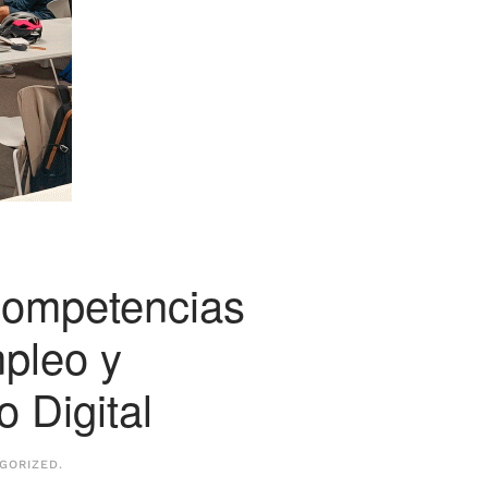
competencias
mpleo y
 Digital
GORIZED
.