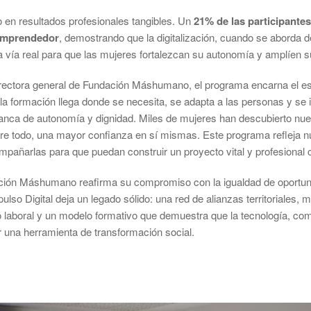
 en resultados profesionales tangibles. Un
21% de las participante
emprendedor
, demostrando que la digitalización, cuando se aborda
a vía real para que las mujeres fortalezcan su autonomía y amplíen s
irectora general de Fundación Máshumano, el programa encarna el espí
a formación llega donde se necesita, se adapta a las personas y se 
lanca de autonomía y dignidad. Miles de mujeres han descubierto n
bre todo, una mayor confianza en sí mismas. Este programa refleja n
pañarlas para que puedan construir un proyecto vital y profesional c
ción Máshumano reafirma su compromiso con la igualdad de oportunida
pulso Digital deja un legado sólido: una red de alianzas territoriales
do laboral y un modelo formativo que demuestra que la tecnología, c
una herramienta de transformación social.