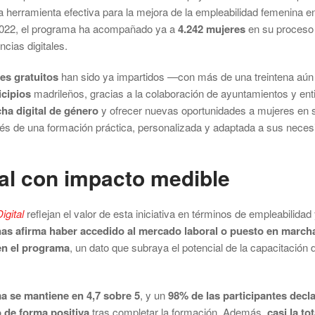
 herramienta efectiva para la mejora de la empleabilidad femenina 
2022, el programa ha acompañado ya a
4.242 mujeres
en su proceso 
cias digitales.
es gratuitos
han sido ya impartidos —con más de una treintena aún p
cipios
madrileños, gracias a la colaboración de ayuntamientos y enti
cha digital de género
y ofrecer nuevas oportunidades a mujeres en 
vés de una formación práctica, personalizada y adaptada a sus neces
al con impacto medible
igital
reflejan el valor de esta iniciativa en términos de empleabilida
nas afirma haber accedido al mercado laboral o puesto en march
en el programa
, un dato que subraya el potencial de la capacitación 
a se mantiene en 4,7 sobre 5
, y un
98% de las participantes decla
 de forma positiva
tras completar la formación. Además,
casi la t