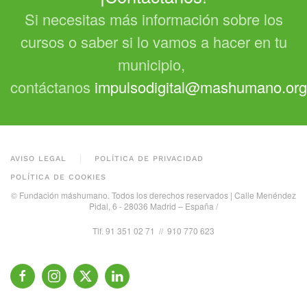
Si necesitas más información sobre los
cursos o saber si lo vamos a hacer en tu
municipio,
contáctanos
impulsodigital@mashumano.org
AVISO LEGAL
POLÍTICA DE PRIVACIDAD
POLÍTICA DE COOKIES
© Fundación máshumano. Todos los derechos reservados | Calle Menéndez
Pidal, 6 - 28036 Madrid – España /
Tlf. 91 351 02 71 //
910 770 623